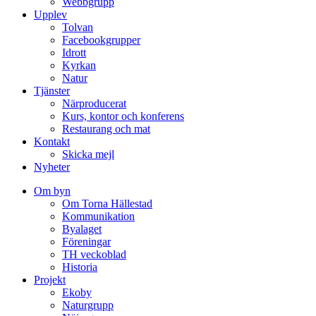
Webbgrupp
Upplev
Tolvan
Facebookgrupper
Idrott
Kyrkan
Natur
Tjänster
Närproducerat
Kurs, kontor och konferens
Restaurang och mat
Kontakt
Skicka mejl
Nyheter
Om byn
Om Torna Hällestad
Kommunikation
Byalaget
Föreningar
TH veckoblad
Historia
Projekt
Ekoby
Naturgrupp