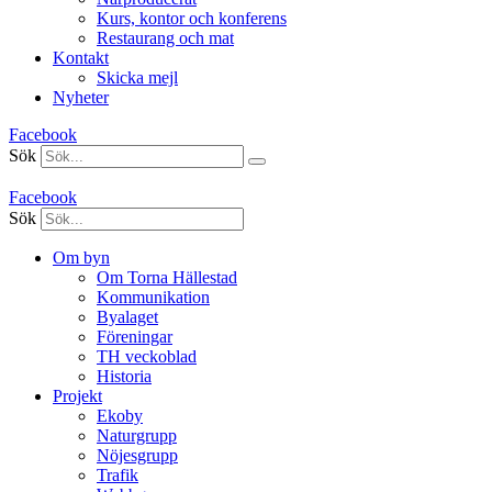
Kurs, kontor och konferens
Restaurang och mat
Kontakt
Skicka mejl
Nyheter
Facebook
Sök
Facebook
Sök
Om byn
Om Torna Hällestad
Kommunikation
Byalaget
Föreningar
TH veckoblad
Historia
Projekt
Ekoby
Naturgrupp
Nöjesgrupp
Trafik