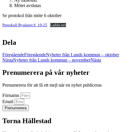
Ny mötestid
Mötet avslutas
Se protokol från möte 6 oktober
Protokoll Byalaget 6_10-25
Ladda ner
Dela
Föregående
Föregående
Nyheter från Lunds kommun – oktober
Nästa
Nyheter från Lunds kommun – november
Nästa
Prenumerera på vår nyheter
Prenumerera för att få ett mejl när en nyhet publiceras
Förnamn
Email
Prenumerera
Torna Hällestad