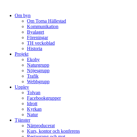
Hoppa
till
Om byn
innehåll
Om Torna Hällestad
Kommunikation
Byalaget
Föreningar
TH veckoblad
Historia
Projekt
Ekoby
Naturgrupp
Nöjesgrupp
Trafik
Webbgrupp
Upplev
Tolvan
Facebookgrupper
Idrott
Kyrkan
Natur
Tjänster
Närproducerat
Kurs, kontor och konferens
Restaurang och mat