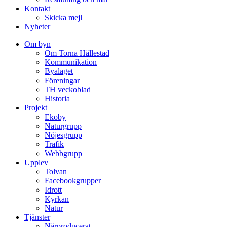
Kontakt
Skicka mejl
Nyheter
Om byn
Om Torna Hällestad
Kommunikation
Byalaget
Föreningar
TH veckoblad
Historia
Projekt
Ekoby
Naturgrupp
Nöjesgrupp
Trafik
Webbgrupp
Upplev
Tolvan
Facebookgrupper
Idrott
Kyrkan
Natur
Tjänster
Närproducerat