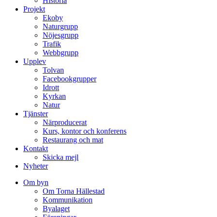
Historia
Projekt
Ekoby
Naturgrupp
Nöjesgrupp
Trafik
Webbgrupp
Upplev
Tolvan
Facebookgrupper
Idrott
Kyrkan
Natur
Tjänster
Närproducerat
Kurs, kontor och konferens
Restaurang och mat
Kontakt
Skicka mejl
Nyheter
Om byn
Om Torna Hällestad
Kommunikation
Byalaget