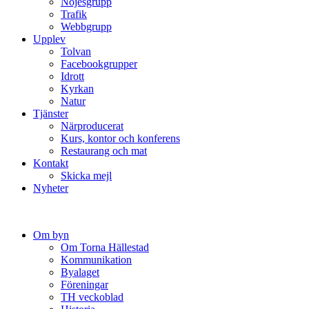
Nöjesgrupp
Trafik
Webbgrupp
Upplev
Tolvan
Facebookgrupper
Idrott
Kyrkan
Natur
Tjänster
Närproducerat
Kurs, kontor och konferens
Restaurang och mat
Kontakt
Skicka mejl
Nyheter
Om byn
Om Torna Hällestad
Kommunikation
Byalaget
Föreningar
TH veckoblad