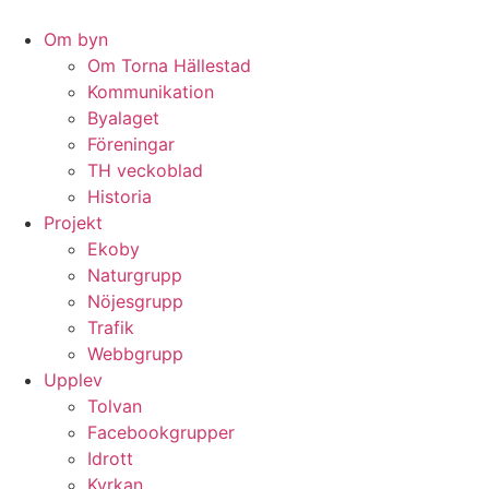
Hoppa
till
Om byn
innehåll
Om Torna Hällestad
Kommunikation
Byalaget
Föreningar
TH veckoblad
Historia
Projekt
Ekoby
Naturgrupp
Nöjesgrupp
Trafik
Webbgrupp
Upplev
Tolvan
Facebookgrupper
Idrott
Kyrkan