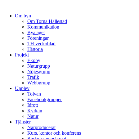
Hoppa
till
Om byn
innehåll
Om Torna Hällestad
Kommunikation
Byalaget
Föreningar
TH veckoblad
Historia
Projekt
Ekoby
Naturgrupp
Nöjesgrupp
Trafik
Webbgrupp
Upplev
Tolvan
Facebookgrupper
Idrott
Kyrkan
Natur
Tjänster
Närproducerat
Kurs, kontor och konferens
Restaurang och mat