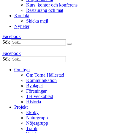
Kurs, kontor och konferens
Restaurang och mat
Kontakt
Skicka mejl
Nyheter
Facebook
Sök
Facebook
Sök
Om byn
Om Torna Hällestad
Kommunikation
Byalaget
Föreningar
TH veckoblad
Historia
Projekt
Ekoby
Naturgrupp
Nöjesgrupp
Trafik