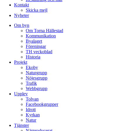
Kontakt
Skicka mejl
Nyheter
Om byn
Om Torna Hällestad
Kommunikation
Byalaget
Föreningar
TH veckoblad
Historia
Projekt
Ekoby
Naturgrupp
Nöjesgrupp
Trafik
Webbgrupp
Upplev
Tolvan
Facebookgrupper
Idrott
Kyrkan
Natur
Tjänster
Närproducerat