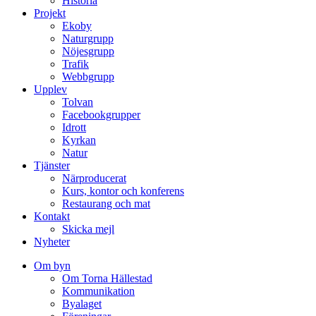
Historia
Projekt
Ekoby
Naturgrupp
Nöjesgrupp
Trafik
Webbgrupp
Upplev
Tolvan
Facebookgrupper
Idrott
Kyrkan
Natur
Tjänster
Närproducerat
Kurs, kontor och konferens
Restaurang och mat
Kontakt
Skicka mejl
Nyheter
Om byn
Om Torna Hällestad
Kommunikation
Byalaget