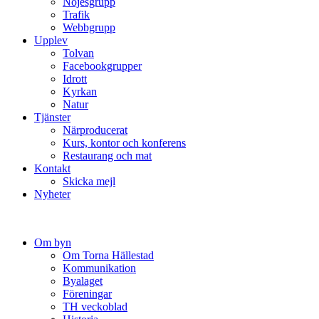
Nöjesgrupp
Trafik
Webbgrupp
Upplev
Tolvan
Facebookgrupper
Idrott
Kyrkan
Natur
Tjänster
Närproducerat
Kurs, kontor och konferens
Restaurang och mat
Kontakt
Skicka mejl
Nyheter
Om byn
Om Torna Hällestad
Kommunikation
Byalaget
Föreningar
TH veckoblad