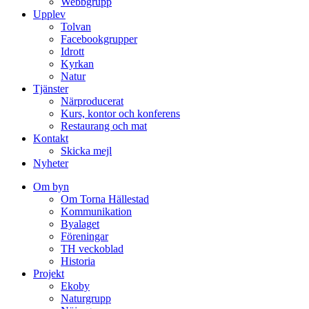
Webbgrupp
Upplev
Tolvan
Facebookgrupper
Idrott
Kyrkan
Natur
Tjänster
Närproducerat
Kurs, kontor och konferens
Restaurang och mat
Kontakt
Skicka mejl
Nyheter
Om byn
Om Torna Hällestad
Kommunikation
Byalaget
Föreningar
TH veckoblad
Historia
Projekt
Ekoby
Naturgrupp