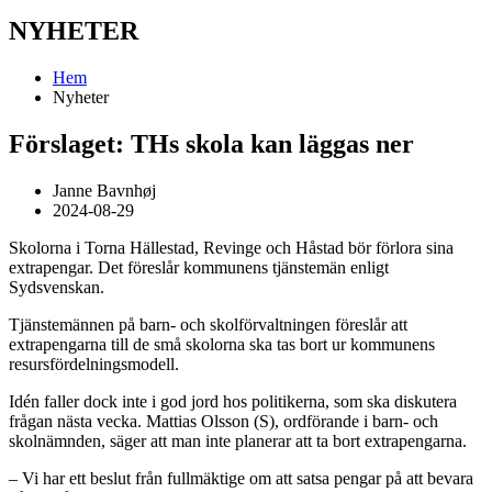
NYHETER
Hem
Nyheter
Förslaget: THs skola kan läggas ner
Janne Bavnhøj
2024-08-29
Skolorna i Torna Hällestad, Revinge och Håstad bör förlora sina
extrapengar. Det föreslår kommunens tjänstemän enligt
Sydsvenskan.
Tjänstemännen på barn- och skolförvaltningen föreslår att
extrapengarna till de små skolorna ska tas bort ur kommunens
resursfördelningsmodell.
Idén faller dock inte i god jord hos politikerna, som ska diskutera
frågan nästa vecka. Mattias Olsson (S), ordförande i barn- och
skolnämnden, säger att man inte planerar att ta bort extrapengarna.
– Vi har ett beslut från fullmäktige om att satsa pengar på att bevara