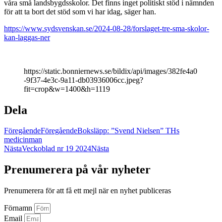
våra små landsbygdsskolor. Det finns inget politiskt stöd i nämnden
för att ta bort det stöd som vi har idag, säger han.
https://www.sydsvenskan.se/2024-08-28/forslaget-tre-sma-skolor-
kan-laggas-ner
https://static.bonniernews.se/bildix/api/images/382fe4a0
-9f37-4e3c-9a11-db03936006cc.jpeg?
fit=crop&w=1400&h=1119
Dela
Föregående
Föregående
Boksläpp: ”Svend Nielsen” THs
medicinman
Nästa
Veckoblad nr 19 2024
Nästa
Prenumerera på vår nyheter
Prenumerera för att få ett mejl när en nyhet publiceras
Förnamn
Email