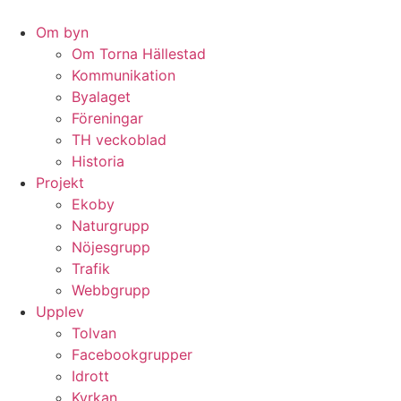
Hoppa
till
Om byn
innehåll
Om Torna Hällestad
Kommunikation
Byalaget
Föreningar
TH veckoblad
Historia
Projekt
Ekoby
Naturgrupp
Nöjesgrupp
Trafik
Webbgrupp
Upplev
Tolvan
Facebookgrupper
Idrott
Kyrkan