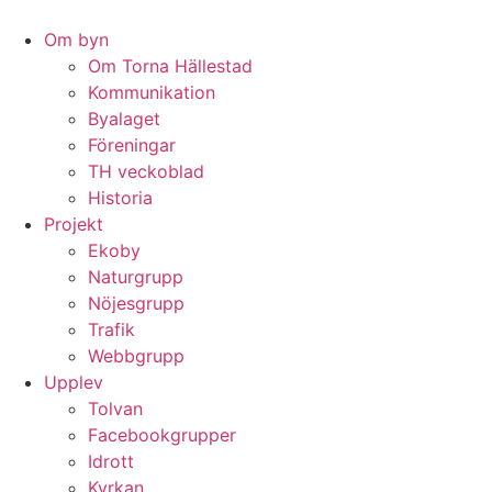
Hoppa
till
Om byn
innehåll
Om Torna Hällestad
Kommunikation
Byalaget
Föreningar
TH veckoblad
Historia
Projekt
Ekoby
Naturgrupp
Nöjesgrupp
Trafik
Webbgrupp
Upplev
Tolvan
Facebookgrupper
Idrott
Kyrkan