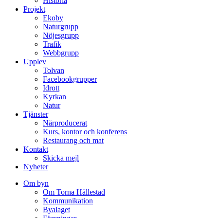
Historia
Projekt
Ekoby
Naturgrupp
Nöjesgrupp
Trafik
Webbgrupp
Upplev
Tolvan
Facebookgrupper
Idrott
Kyrkan
Natur
Tjänster
Närproducerat
Kurs, kontor och konferens
Restaurang och mat
Kontakt
Skicka mejl
Nyheter
Om byn
Om Torna Hällestad
Kommunikation
Byalaget