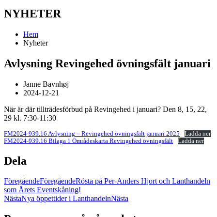
NYHETER
Hem
Nyheter
Avlysning Revingehed övningsfält januari
Janne Bavnhøj
2024-12-21
När är där tillträdesförbud på Revingehed i januari? Den 8, 15, 22,
29 kl. 7:30-11:30
FM2024-939.16 Avlysning – Revingehed övningsfält januari 2025
Ladda ner
FM2024-939.16 Bilaga 1 Områdeskarta Revingehed övningsfält
Ladda ner
Dela
Föregående
Föregående
Rösta på Per-Anders Hjort och Lanthandeln
som Årets Eventskåning!
Nästa
Nya öppettider i Lanthandeln
Nästa