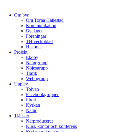
Hoppa
till
Om byn
innehåll
Om Torna Hällestad
Kommunikation
Byalaget
Föreningar
TH veckoblad
Historia
Projekt
Ekoby
Naturgrupp
Nöjesgrupp
Trafik
Webbgrupp
Upplev
Tolvan
Facebookgrupper
Idrott
Kyrkan
Natur
Tjänster
Närproducerat
Kurs, kontor och konferens
Restaurang och mat