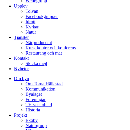
Webbgrupp
Upplev
Tolvan
Facebookgrupper
Idrott
Kyrkan
Natur
Tjänster
Närproducerat
Kurs, kontor och konferens
Restaurang och mat
Kontakt
Skicka mejl
Nyheter
Om byn
Om Torna Hällestad
Kommunikation
Byalaget
Föreningar
TH veckoblad
Historia
Projekt
Ekoby
Naturgrupp