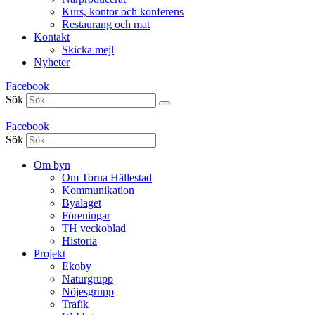
Kurs, kontor och konferens
Restaurang och mat
Kontakt
Skicka mejl
Nyheter
Facebook
Sök
Facebook
Sök
Om byn
Om Torna Hällestad
Kommunikation
Byalaget
Föreningar
TH veckoblad
Historia
Projekt
Ekoby
Naturgrupp
Nöjesgrupp
Trafik