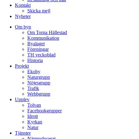
Kontakt
Skicka mejl
Nyheter
Om byn
Om Torna Hällestad
Kommunikation
Byalaget
Föreningar
TH veckoblad
Historia
Projekt
Ekoby
Naturgrupp
Nöjesgrupp
Trafik
Webbgrupp
Upplev
Tolvan
Facebookgrupper
Idrott
Kyrkan
Natur
Tjänster
Närproducerat