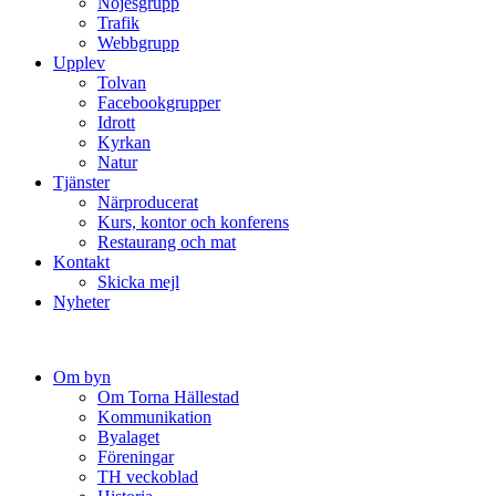
Nöjesgrupp
Trafik
Webbgrupp
Upplev
Tolvan
Facebookgrupper
Idrott
Kyrkan
Natur
Tjänster
Närproducerat
Kurs, kontor och konferens
Restaurang och mat
Kontakt
Skicka mejl
Nyheter
Om byn
Om Torna Hällestad
Kommunikation
Byalaget
Föreningar
TH veckoblad