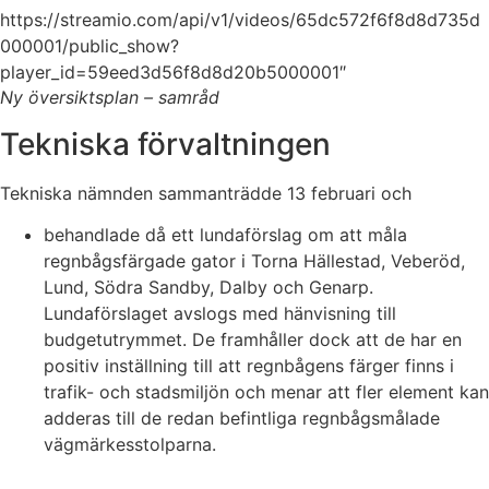
https://streamio.com/api/v1/videos/65dc572f6f8d8d735d
000001/public_show?
player_id=59eed3d56f8d8d20b5000001″
Ny översiktsplan – samråd
Tekniska förvaltningen
Tekniska nämnden sammanträdde 13 februari och
behandlade då ett lundaförslag om att måla
regnbågsfärgade gator i Torna Hällestad, Veberöd,
Lund, Södra Sandby, Dalby och Genarp.
Lundaförslaget avslogs med hänvisning till
budgetutrymmet. De framhåller dock att de har en
positiv inställning till att regnbågens färger finns i
trafik- och stadsmiljön och menar att fler element kan
adderas till de redan befintliga regnbågsmålade
vägmärkesstolparna.