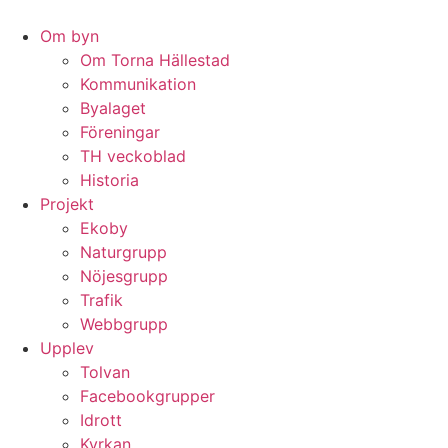
Hoppa
till
Om byn
innehåll
Om Torna Hällestad
Kommunikation
Byalaget
Föreningar
TH veckoblad
Historia
Projekt
Ekoby
Naturgrupp
Nöjesgrupp
Trafik
Webbgrupp
Upplev
Tolvan
Facebookgrupper
Idrott
Kyrkan