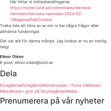
Här hittar ni möteshandlingarna:
https://moten.lund.se/committees/tekniska-
namnden/tekniska-namnden-2024-02-
13#agendaTabContent
Tveka inte att höra av er om ni har några frågor eller
allmänna funderingar.
Det var allt för denna månad. Jag önskar er nu en trevlig
helg!
Elinor Olsen
E-post: elinor.olsen@lund.se
Dela
Föregående
Föregående
Konstrundan i Torna Hällestad
Nästa
Brand i gym på Skryllegården
Nästa
Prenumerera på vår nyheter