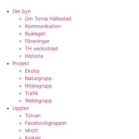
Hoppa
till
Om byn
innehåll
Om Torna Hällestad
Kommunikation
Byalaget
Föreningar
TH veckoblad
Historia
Projekt
Ekoby
Naturgrupp
Nöjesgrupp
Trafik
Webbgrupp
Upplev
Tolvan
Facebookgrupper
Idrott
Kyrkan