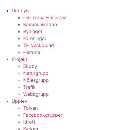
Hoppa
till
Om byn
innehåll
Om Torna Hällestad
Kommunikation
Byalaget
Föreningar
TH veckoblad
Historia
Projekt
Ekoby
Naturgrupp
Nöjesgrupp
Trafik
Webbgrupp
Upplev
Tolvan
Facebookgrupper
Idrott
Kyrkan