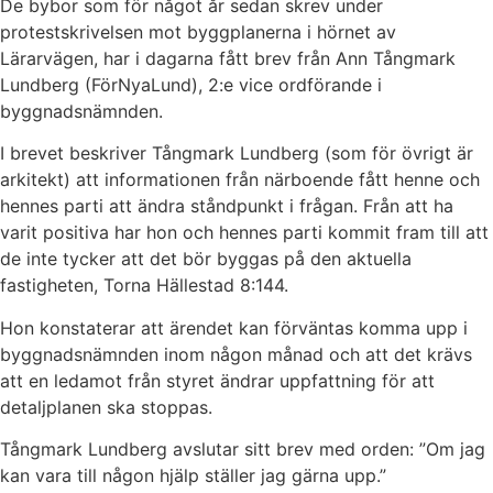
De bybor som för något år sedan skrev under
protestskrivelsen mot byggplanerna i hörnet av
Lärarvägen, har i dagarna fått brev från Ann Tångmark
Lundberg (FörNyaLund), 2:e vice ordförande i
byggnadsnämnden.
I brevet beskriver Tångmark Lundberg (som för övrigt är
arkitekt) att informationen från närboende fått henne och
hennes parti att ändra ståndpunkt i frågan. Från att ha
varit positiva har hon och hennes parti kommit fram till att
de inte tycker att det bör byggas på den aktuella
fastigheten, Torna Hällestad 8:144.
Hon konstaterar att ärendet kan förväntas komma upp i
byggnadsnämnden inom någon månad och att det krävs
att en ledamot från styret ändrar uppfattning för att
detaljplanen ska stoppas.
Tångmark Lundberg avslutar sitt brev med orden: ”Om jag
kan vara till någon hjälp ställer jag gärna upp.”