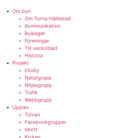
Hoppa
till
Om byn
innehåll
Om Torna Hällestad
Kommunikation
Byalaget
Föreningar
TH veckoblad
Historia
Projekt
Ekoby
Naturgrupp
Nöjesgrupp
Trafik
Webbgrupp
Upplev
Tolvan
Facebookgrupper
Idrott
Kyrkan