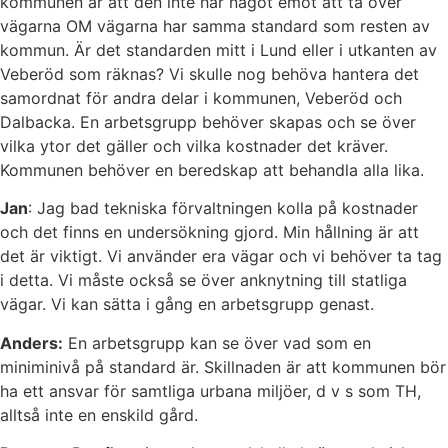
kommunen är att den inte har något emot att ta över
vägarna OM vägarna har samma standard som resten av
kommun. Är det standarden mitt i Lund eller i utkanten av
Veberöd som räknas? Vi skulle nog behöva hantera det
samordnat för andra delar i kommunen, Veberöd och
Dalbacka. En arbetsgrupp behöver skapas och se över
vilka ytor det gäller och vilka kostnader det kräver.
Kommunen behöver en beredskap att behandla alla lika.
Jan
: Jag bad tekniska förvaltningen kolla på kostnader
och det finns en undersökning gjord. Min hållning är att
det är viktigt. Vi använder era vägar och vi behöver ta tag
i detta. Vi måste också se över anknytning till statliga
vägar. Vi kan sätta i gång en arbetsgrupp genast.
Anders:
En arbetsgrupp kan se över vad som en
miniminivå på standard är. Skillnaden är att kommunen bör
ha ett ansvar för samtliga urbana miljöer, d v s som TH,
alltså inte en enskild gård.