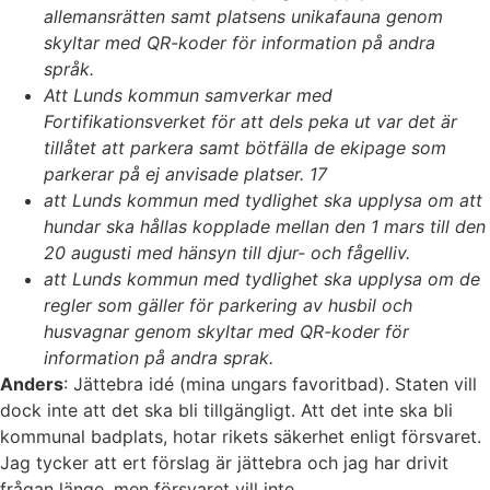
allemansrätten samt platsens unikafauna genom
skyltar med QR-koder för information på andra
språk.
Att Lunds kommun samverkar med
Fortifikationsverket för att dels peka ut var det är
tillåtet att parkera samt bötfälla de ekipage som
parkerar på ej anvisade platser. 17
att Lunds kommun med tydlighet ska upplysa om att
hundar ska hållas kopplade mellan den 1 mars till den
20 augusti med hänsyn till djur- och fågelliv.
att Lunds kommun med tydlighet ska upplysa om de
regler som gäller för parkering av husbil och
husvagnar genom skyltar med QR-koder för
information på andra sprak.
Anders
: Jättebra idé (mina ungars favoritbad). Staten vill
dock inte att det ska bli tillgängligt. Att det inte ska bli
kommunal badplats, hotar rikets säkerhet enligt försvaret.
Jag tycker att ert förslag är jättebra och jag har drivit
frågan länge, men försvaret vill inte.