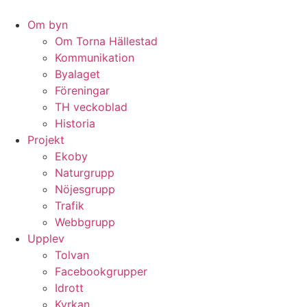
Hoppa
till
Om byn
innehåll
Om Torna Hällestad
Kommunikation
Byalaget
Föreningar
TH veckoblad
Historia
Projekt
Ekoby
Naturgrupp
Nöjesgrupp
Trafik
Webbgrupp
Upplev
Tolvan
Facebookgrupper
Idrott
Kyrkan