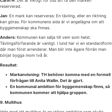
Carin H
: Det är viktigt för oss att få den marken
reserverad.
Jan
: En mark kan reserveras: En tävling, eller en riktning
kan göras. För kommunens sida är vi angelägna om att
byggemenskap ska finnas.
Anders:
Kommunen kan sälja till vem som helst.
Tävlingsförfarande är vanligt. I lund har vi en standardform
där man först arrenderar. Man blir inte ägare förrän man
börjat bygga inom två år.
Resultat:
Markanvisning: TH behöver komma med en formell
förfrågan till Anita Wallin. Det är gjort.
En kommunal ambition för byggemenskap finns, så
kommunen kommer att hjälpa gruppen.
9. Multihus
Idén med ett multihus är en större ambition som skulle